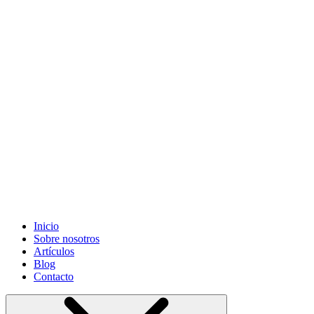
Grifonsa S.L
©. Todos los derechos reservados. Sitio desarrollado
por
Informática Cano Granada S.L.
Inicio
Sobre nosotros
Artículos
Blog
Contacto