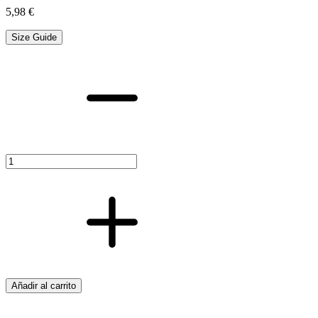
5,98
€
Size Guide
TUERCA/CASQUIL
10-
12
cantidad
Añadir al carrito