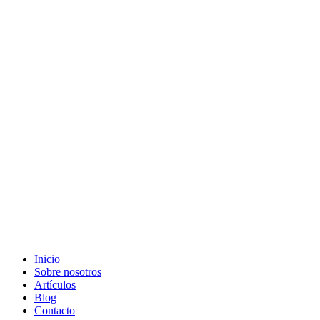
Grifonsa S.L
©. Todos los derechos reservados. Sitio desarrollado
por
Informática Cano Granada S.L.
Inicio
Sobre nosotros
Artículos
Blog
Contacto