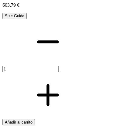
603,79
€
Size Guide
CALENT.
JUNKERS
11
L.HYDP.INT-
B
cantidad
Añadir al carrito