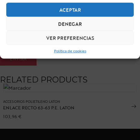
ACEPTAR
Correo electrónico
*
DENEGAR
VER PREFERENCIAS
Política de cookies
RELATED PRODUCTS
ACCESORIOS POLIETILENO LATON
ENLACE RECTO 63-63 P.E. LATON
103,96
€
Añadir a la lista de deseos