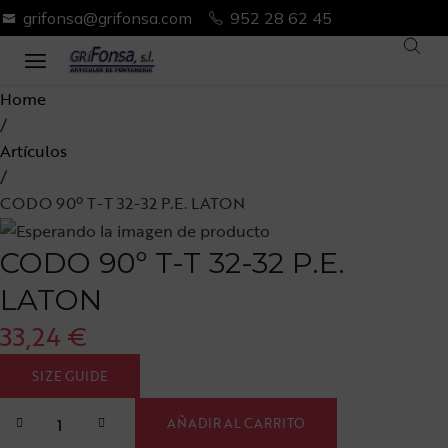
grifonsa@grifonsa.com
952 28 62 45
Home
/
Artículos
/
CODO 90º T-T 32-32 P.E. LATON
CODO 90º T-T 32-32 P.E.
LATON
33,24
€
SIZE GUIDE
AÑADIR AL CARRITO