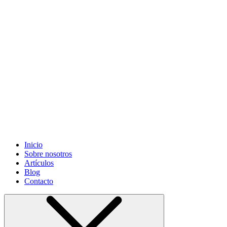
Grifonsa S.L
©. Todos los derechos reservados. Sitio desarrollado
por
Informática Cano Granada S.L.
Inicio
Sobre nosotros
Artículos
Blog
Contacto