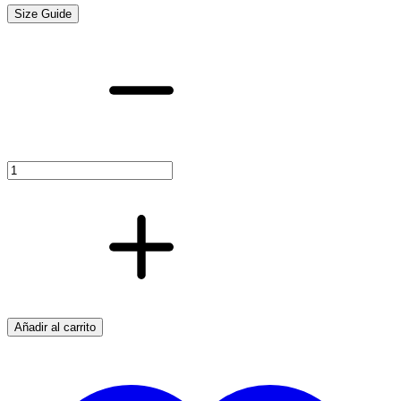
Size Guide
TE
COBRE
H-
H-
H
130
CU
35
cantidad
Añadir al carrito