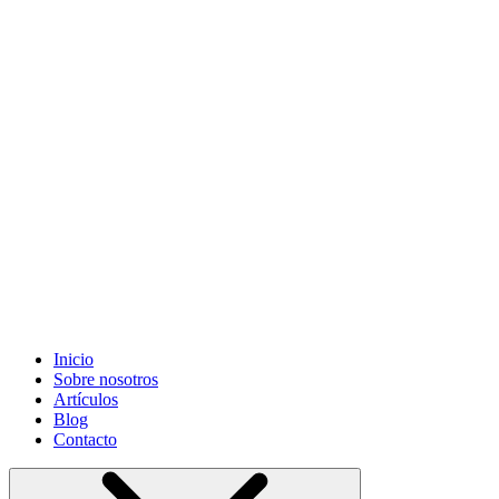
Grifonsa S.L
©. Todos los derechos reservados. Sitio desarrollado
por
Informática Cano Granada S.L.
Inicio
Sobre nosotros
Artículos
Blog
Contacto