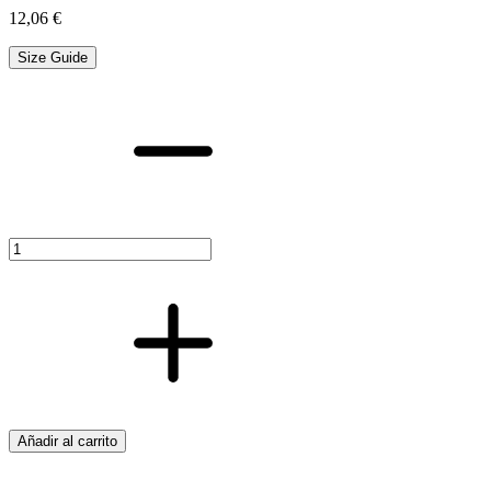
12,06
€
Size Guide
UNION
RAPIDA
LATON
1/2-
20
cantidad
Añadir al carrito