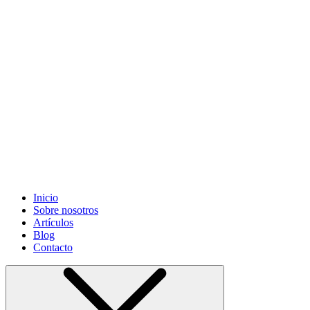
Grifonsa S.L
©. Todos los derechos reservados. Sitio desarrollado
por
Informática Cano Granada S.L.
Inicio
Sobre nosotros
Artículos
Blog
Contacto