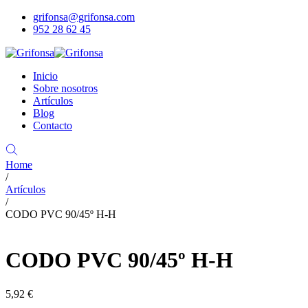
grifonsa@grifonsa.com
952 28 62 45
Inicio
Sobre nosotros
Artículos
Blog
Contacto
Home
/
Artículos
/
CODO PVC 90/45º H-H
CODO PVC 90/45º H-H
5,92
€