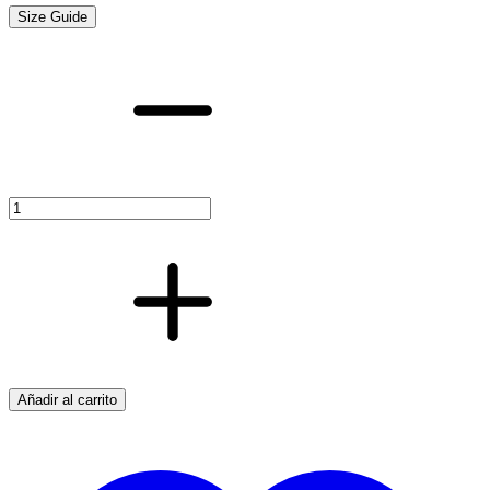
Size Guide
CODO
PVC
90/45º
H-
H
cantidad
Añadir al carrito