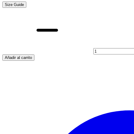
Size Guide
TE
PRESION
PVC
25-
90º
cantidad
Añadir al carrito