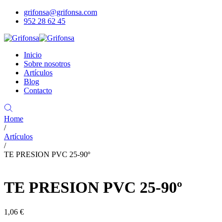
grifonsa@grifonsa.com
952 28 62 45
Inicio
Sobre nosotros
Artículos
Blog
Contacto
Home
/
Artículos
/
TE PRESION PVC 25-90º
TE PRESION PVC 25-90º
1,06
€